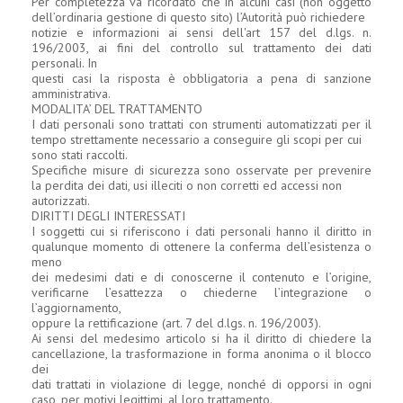
Per completezza va ricordato che in alcuni casi (non oggetto
dell’ordinaria gestione di questo sito) l’Autorità può richiedere
notizie e informazioni ai sensi dell'art 157 del d.lgs. n.
196/2003, ai fini del controllo sul trattamento dei dati
personali. In
questi casi la risposta è obbligatoria a pena di sanzione
amministrativa.
MODALITA’ DEL TRATTAMENTO
I dati personali sono trattati con strumenti automatizzati per il
tempo strettamente necessario a conseguire gli scopi per cui
sono stati raccolti.
Specifiche misure di sicurezza sono osservate per prevenire
la perdita dei dati, usi illeciti o non corretti ed accessi non
autorizzati.
DIRITTI DEGLI INTERESSATI
I soggetti cui si riferiscono i dati personali hanno il diritto in
qualunque momento di ottenere la conferma dell’esistenza o
meno
dei medesimi dati e di conoscerne il contenuto e l’origine,
verificarne l’esattezza o chiederne l’integrazione o
l’aggiornamento,
oppure la rettificazione (art. 7 del d.lgs. n. 196/2003).
Ai sensi del medesimo articolo si ha il diritto di chiedere la
cancellazione, la trasformazione in forma anonima o il blocco
dei
dati trattati in violazione di legge, nonché di opporsi in ogni
caso, per motivi legittimi, al loro trattamento.