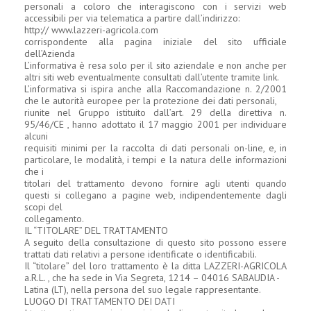
personali a coloro che interagiscono con i servizi web
accessibili per via telematica a partire dall’indirizzo:
http:// www.lazzeri-agricola.com
corrispondente alla pagina iniziale del sito ufficiale
dell’Azienda
L’informativa è resa solo per il sito aziendale e non anche per
altri siti web eventualmente consultati dall’utente tramite link.
L’informativa si ispira anche alla Raccomandazione n. 2/2001
che le autorità europee per la protezione dei dati personali,
riunite nel Gruppo istituito dall’art. 29 della direttiva n.
95/46/CE , hanno adottato il 17 maggio 2001 per individuare
alcuni
requisiti minimi per la raccolta di dati personali on-line, e, in
particolare, le modalità, i tempi e la natura delle informazioni
che i
titolari del trattamento devono fornire agli utenti quando
questi si collegano a pagine web, indipendentemente dagli
scopi del
collegamento.
IL “TITOLARE” DEL TRATTAMENTO
A seguito della consultazione di questo sito possono essere
trattati dati relativi a persone identificate o identificabili.
Il “titolare” del loro trattamento è la ditta LAZZERI-AGRICOLA
a.R.L. , che ha sede in Via Segreta, 1214 – 04016 SABAUDIA -
Latina (LT), nella persona del suo legale rappresentante.
LUOGO DI TRATTAMENTO DEI DATI