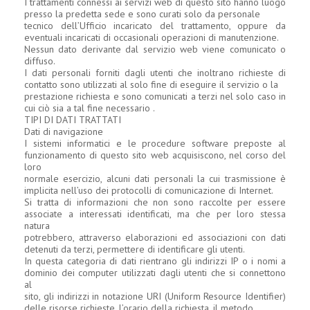
I trattamenti connessi ai servizi web di questo sito hanno luogo
presso la predetta sede e sono curati solo da personale
tecnico dell’Ufficio incaricato del trattamento, oppure da
eventuali incaricati di occasionali operazioni di manutenzione.
Nessun dato derivante dal servizio web viene comunicato o
diffuso.
I dati personali forniti dagli utenti che inoltrano richieste di
contatto sono utilizzati al solo fine di eseguire il servizio o la
prestazione richiesta e sono comunicati a terzi nel solo caso in
cui ciò sia a tal fine necessario .
TIPI DI DATI TRATTATI
Dati di navigazione
I sistemi informatici e le procedure software preposte al
funzionamento di questo sito web acquisiscono, nel corso del
loro
normale esercizio, alcuni dati personali la cui trasmissione è
implicita nell’uso dei protocolli di comunicazione di Internet.
Si tratta di informazioni che non sono raccolte per essere
associate a interessati identificati, ma che per loro stessa
natura
potrebbero, attraverso elaborazioni ed associazioni con dati
detenuti da terzi, permettere di identificare gli utenti.
In questa categoria di dati rientrano gli indirizzi IP o i nomi a
dominio dei computer utilizzati dagli utenti che si connettono
al
sito, gli indirizzi in notazione URI (Uniform Resource Identifier)
delle risorse richieste, l’orario della richiesta, il metodo